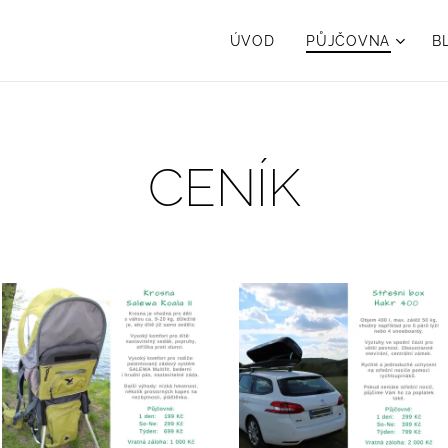
ÚVOD
PŮJČOVNA
B
CENÍK