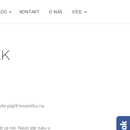
LOG
KONTAKT
O NÁS
VÍCE
EK
te půjčit krosničky na
t za rok. Navíc jde ruku v