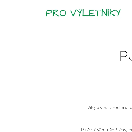
P
v naší rodinné p
Vítejte
Půjčení Vám ušetří čas, p