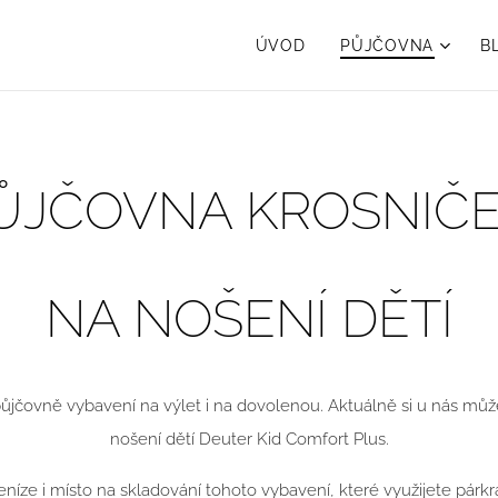
ÚVOD
PŮJČOVNA
B
ŮJČOVNA KROSNIČ
NA NOŠENÍ DĚTÍ
ůjčovně vybavení na výlet i na dovolenou. Aktuálně si u nás může
nošení dětí Deuter Kid Comfort Plus.
eníze i místo na skladování tohoto vybavení, které využijete párkrá