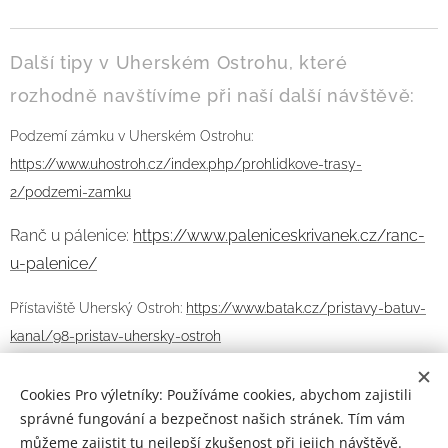
Další tipy v Uherském Ostrohu, které
rozhodně navštívíme při naší další návštěvě:
Podzemí zámku v Uherském Ostrohu:
https://www.uhostroh.cz/index.php/prohlidkove-trasy-
2/podzemi-zamku
Ranč u pálenice:
https://www.paleniceskrivanek.cz/ranc-
u-palenice/
Přístaviště Uherský Ostroh:
https://www.batak.cz/pristavy-batuv-
kanal/98-pristav-uhersky-ostroh
Cookies Pro výletníky: Používáme cookies, abychom zajistili
správné fungování a bezpečnost našich stránek. Tím vám
můžeme zajistit tu nejlepší zkušenost při jejich návštěvě.