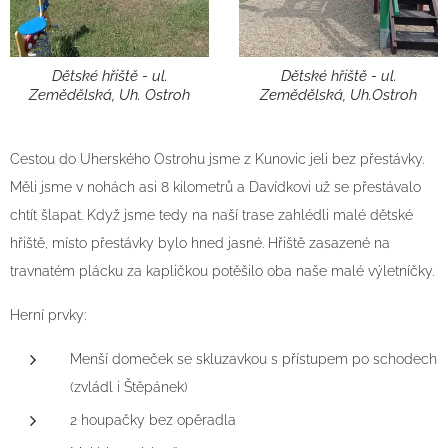
Dětské hřiště - ul.
Dětské hřiště - ul.
Zemědělská, Uh. Ostroh
Zemědělská, Uh.Ostroh
Cestou do Uherského Ostrohu jsme z Kunovic jeli bez přestávky.
Měli jsme v nohách asi 8 kilometrů a Davídkovi už se přestávalo
chtít šlapat. Když jsme tedy na naší trase zahlédli malé dětské
hřiště, místo přestávky bylo hned jasné. Hřiště zasazené na
travnatém plácku za kapličkou potěšilo oba naše malé výletníčky.
Herní prvky:
Menší domeček se skluzavkou s přístupem po schodech
(zvládl i Štěpánek)
2 houpačky bez opěradla