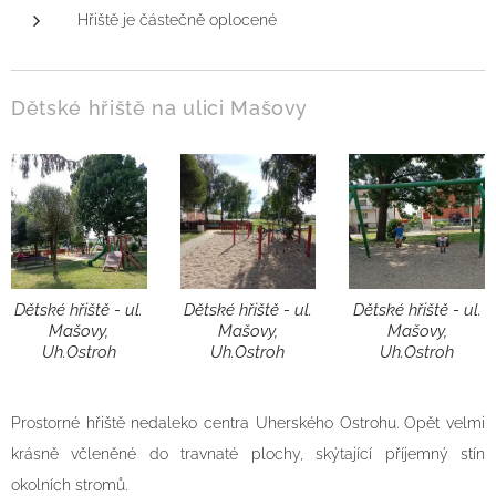
Hřiště je částečně oplocené
Dětské hřiště na ulici Mašovy
Dětské hřiště - ul.
Dětské hřiště - ul.
Dětské hřiště - ul.
Mašovy,
Mašovy,
Mašovy,
Uh.Ostroh
Uh.Ostroh
Uh.Ostroh
Prostorné hřiště nedaleko centra Uherského Ostrohu. Opět velmi
krásně včleněné do travnaté plochy, skýtající příjemný stín
okolních stromů.