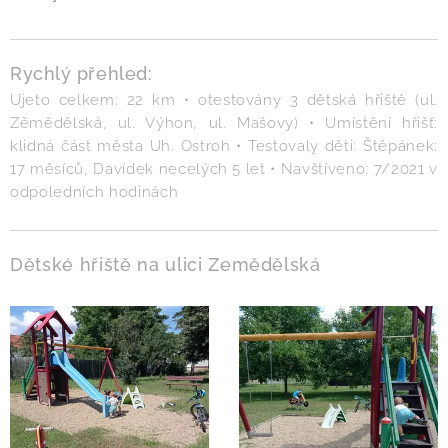
Rychlý přehled:
Ujeto celkem: 22 km • otestovány 3 dětská hřiště (ul.
Zěmědělská, ul. Výhon, ul. Mašovy) • Umístění hřišť:
klidná část města Uh. Ostroh • Testovaly děti: Štěpánek:
17 měsíců, Davídek necelých 5 let • Navštíveno: 7/2021 v
odpoledních hodinách
Dětské hřiště na ulici Zemědělská