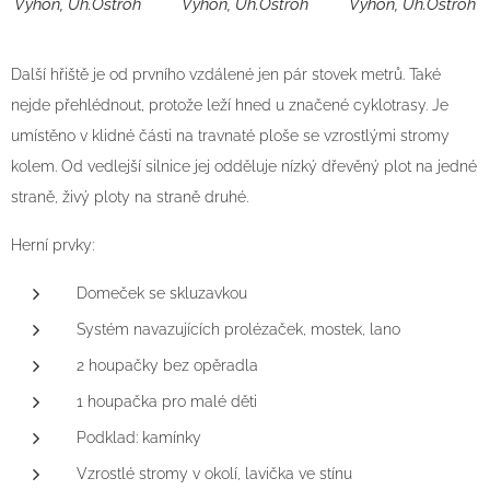
Výhon, Uh.Ostroh
Výhon, Uh.Ostroh
Výhon, Uh.Ostroh
Další hřiště je od prvního vzdálené jen pár stovek metrů. Také
nejde přehlédnout, protože leží hned u značené cyklotrasy. Je
umístěno v klidné části na travnaté ploše se vzrostlými stromy
kolem. Od vedlejší silnice jej odděluje nízký dřevěný plot na jedné
straně, živý ploty na straně druhé.
Herní prvky:
Domeček se skluzavkou
Systém navazujících prolézaček, mostek, lano
2 houpačky bez opěradla
1 houpačka pro malé děti
Podklad: kamínky
Vzrostlé stromy v okolí, lavička ve stínu