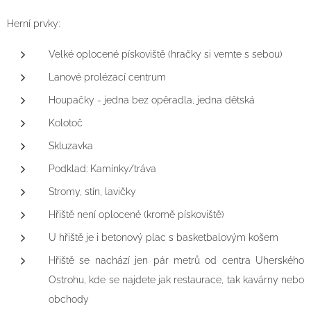
Herní prvky:
Velké oplocené pískoviště (hračky si vemte s sebou)
Lanové prolézací centrum
Houpačky - jedna bez opěradla, jedna dětská
Kolotoč
Skluzavka
Podklad: Kamínky/tráva
Stromy, stín, lavičky
Hřiště není oplocené (kromě pískoviště)
U hřiště je i betonový plac s basketbalovým košem
Hřiště se nachází jen pár metrů od centra Uherského
Ostrohu, kde se najdete jak restaurace, tak kavárny nebo
obchody