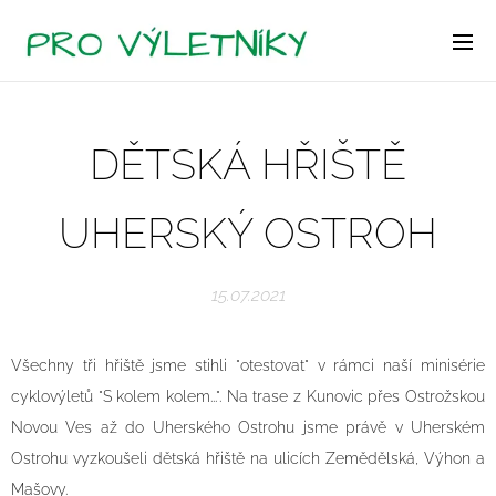
DĚTSKÁ HŘIŠTĚ
UHERSKÝ OSTROH
15.07.2021
Všechny tři hřiště jsme stihli "otestovat" v rámci naší minisérie
cyklovýletů "S kolem kolem...". Na trase z Kunovic přes Ostrožskou
Novou Ves až do Uherského Ostrohu jsme právě v Uherském
Ostrohu vyzkoušeli dětská hřiště na ulicích Zemědělská, Výhon a
Mašovy.