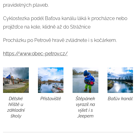
pravidelných plaveb.
Cyklostezka podél Baťova kanálu láká k procházce nebo
projížďce na kole, klidně až do Strážnice
Procházku po Petrově hravě zvládnete i s kočárkem.
https://www.obec-petrov.cz/
Dětské
Přístaviště
Štěpánek
Baťův kanál
hřiště u
vyrazil na
základní
výlet i s
školy
Jeepem