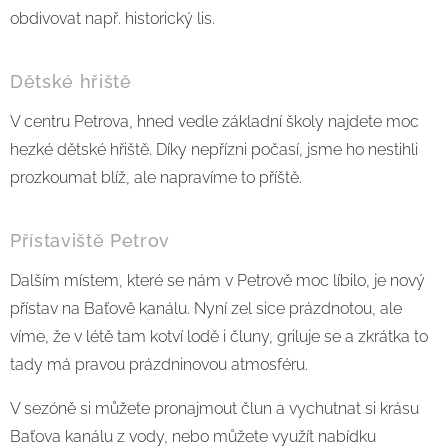
obdivovat např. historický lis.
Dětské hřiště
V centru Petrova, hned vedle základní školy najdete moc
hezké dětské hřiště. Díky nepřízni počasí, jsme ho nestihli
prozkoumat blíž, ale napravíme to příště.
Přístaviště Petrov
Dalším místem, které se nám v Petrově moc líbilo, je nový
přístav na Baťově kanálu. Nyní zel sice prázdnotou, ale
víme, že v létě tam kotví lodě i čluny, griluje se a zkrátka to
tady má pravou prázdninovou atmosféru.
V sezóně si můžete pronajmout člun a vychutnat si krásu
Baťova kanálu z vody, nebo můžete využít nabídku