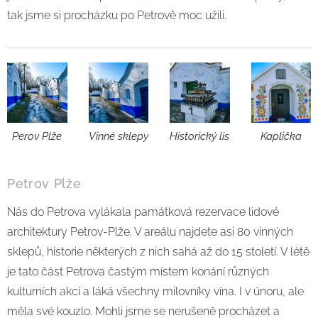
tak jsme si procházku po Petrově moc užili.
Perov Plže
Vinné sklepy
Historický lis
Kaplička
Petrov Plže
Nás do Petrova vylákala památková rezervace lidové
architektury Petrov-Plže. V areálu najdete asi 80 vinných
sklepů, historie některých z nich sahá až do 15 století. V létě
je tato část Petrova častým místem konání různých
kulturních akcí a láká všechny milovníky vína. I v únoru, ale
měla své kouzlo. Mohli jsme se nerušeně procházet a