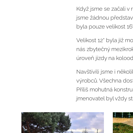
Když jsme se začali v 
jsme žádnou představu
byla pouze velikost 16
Velikost 12" byla již m
nás zbytečný mezikrok
úroveň jízdy na kolood
Navštívili jsme i něko
výrobců. Všechna dost
Příliš mohutná konstr
jmenovatel byl vždy ste