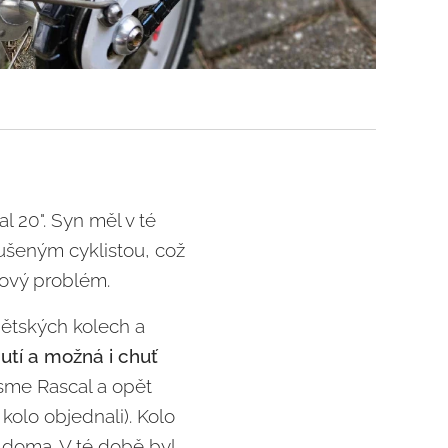
l 20". Syn měl v té
šeným cyklistou, což
kový problém.
dětských kolech a
nutí a možná i chuť
 jsme Rascal a opět
kolo objednali). Kolo
i doma. V té době byl