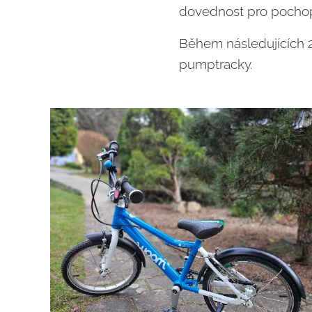
dovednost pro pochope
Během následujících 2
pumptracky.