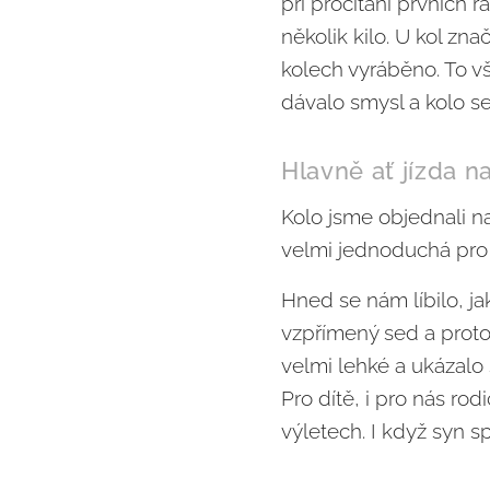
při pročítání prvních 
několik kilo. U kol zna
kolech vyráběno. To v
dávalo smysl a kolo se
Hlavně ať jízda n
Kolo jsme objednali n
velmi jednoduchá pro
Hned se nám líbilo, ja
vzpřímený sed a proto 
velmi lehké a ukázalo 
Pro dítě, i pro nás ro
výletech. I když syn s