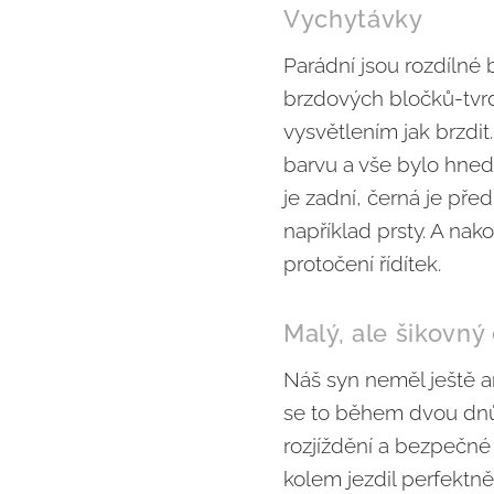
Vychytávky
Parádní jsou rozdílné
brzdových bločků-tvrd
vysvětlením jak brzdit
barvu a vše bylo hned
je zadní, černá je před
například prsty. A na
protočení řídítek.
Malý, ale šikovný 
Náš syn neměl ještě a
se to během dvou dnů.
rozjíždění a bezpečné
kolem jezdil perfektn