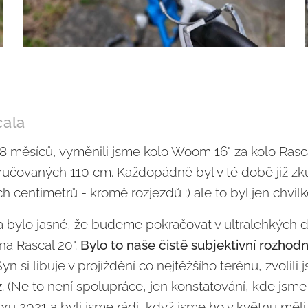
ala
8 měsíců, vyměnili jsme kolo Woom 16" za kolo Rasca
čovaných 110 cm. Každopádně byl v té době již zku
h centimetrů - kromě rozjezdů :) ale to byl jen chvil
a bylo jasné, že budeme pokračovat v ultralehkých 
na Rascal 20".
Bylo to naše čistě subjektivní rozhod
yn si libuje v projíždění co nejtěžšího terénu, zvolili
z
. (Ne to není spolupráce, jen konstatování, kde jsme 
ru 2021 a byli jsme rádi, když jsme ho v květnu měl