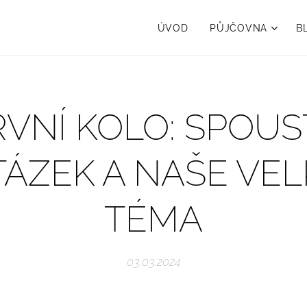
ÚVOD
PŮJČOVNA
B
RVNÍ KOLO: SPOUS
TÁZEK A NAŠE VEL
TÉMA
03.03.2024