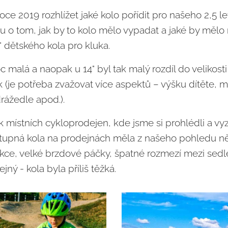
roce 2019 rozhlížet jaké kolo pořídit pro našeho 2,5 
 o tom, jak by to kolo mělo vypadat a jaké by mělo 
" dětského kola pro kluka.
oc malá a naopak u 14" byl tak malý rozdíl do velikosti 
 (je potřeba zvažovat více aspektů – výšku dítěte, m
rážedle apod.).
lik místních cykloprodejen, kde jsme si prohlédli a vy
upná kola na prodejnách měla z našeho pohledu něj
ukce, velké brzdové páčky, špatné rozmezí mezi sedle
jný - kola byla příliš těžká.