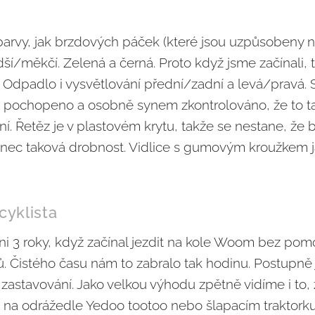
 barvy, jak brzdových páček (které jsou uzpůsobeny n
ší/měkčí. Zelená a černá. Proto když jsme začínali, 
. Odpadlo i vysvětlování přední/zadní a levá/pravá. S
 pochopeno a osobně synem zkontrolováno, že to ta
ní. Řetěz je v plastovém krytu, takže se nestane, že b
konec taková drobnost. Vidlice s gumovým kroužkem ja
cyklista
ni 3 roky, když začínal jezdit na kole Woom bez pom
 Čistého času nám to zabralo tak hodinu. Postupně 
 zastavování. Jako velkou výhodu zpětně vidíme i to,
ě na odrážedle Yedoo tootoo nebo šlapacím traktorku