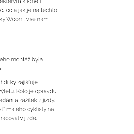
některým klidně i
č, co a jak je na těchto
načky Woom. Vše nám
 jeho montáž byla
.
dítky zajišťuje
výletu. Kolo je opravdu
ání a zážitek z jízdy.
st" malého cyklisty na
račoval v jízdě.