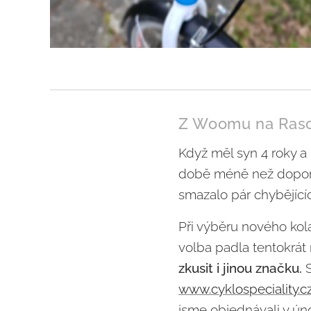
Z Woomu na Rasc
Když měl syn 4 roky a 
době méně než doporu
smazalo pár chybějícíc
Při výběru nového kol
volba padla tentokrát 
zkusit i jinou značku.
S
www.cyklospeciality.c
jsme objednávali v úno