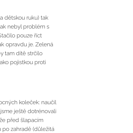
a dětskou ruku) tak
tak nebyl problém s
tačilo pouze říct
k opravdu je. Zelená
y tam dítě strčilo
ko pojistkou proti
ocných koleček: naučil
jsme ještě dotrénovali
 že před šlapacím
 po zahradě (důležitá