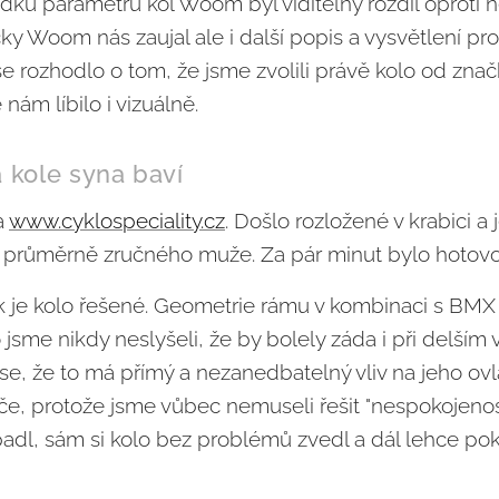
řádků parametrů kol Woom byl viditelný rozdíl oproti 
čky Woom nás zaujal ale i další popis a vysvětlení pro
še rozhodlo o tom, že jsme zvolili právě kolo od z
 nám líbilo i vizuálně.
a kole syna baví
a
www.cyklospeciality.cz
. Došlo rozložené v krabici a
 průměrně zručného muže. Za pár minut bylo hotovo
k je kolo řešené. Geometrie rámu v kombinaci s BMX ří
jsme nikdy neslyšeli, že by bolely záda i při delším 
se, že to má přímý a nezanedbatelný vliv na jeho ovlád
diče, protože jsme vůbec nemuseli řešit "nespokojeno
padl, sám si kolo bez problémů zvedl a dál lehce pok