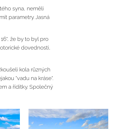
letého syna, neměli
mít parametry. Jasná
16", že by to byl pro
otorické dovednosti,
zkoušeli kola různých
akou "vadu na kráse".
m a řídítky. Společný