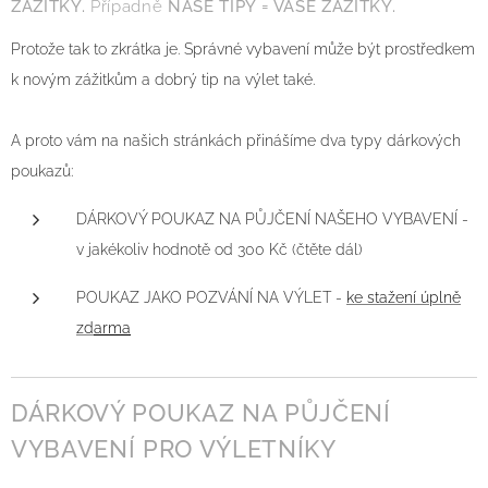
ZÁŽITKY.
Případně
NAŠE TIPY = VAŠE ZÁŽITKY.
Protože tak to zkrátka je. Správné vybavení může být prostředkem
k novým zážitkům a dobrý tip na výlet také.
A proto vám na našich stránkách přinášíme dva typy dárkových
poukazů:
DÁRKOVÝ POUKAZ NA PŮJČENÍ NAŠEHO VYBAVENÍ -
v jakékoliv hodnotě od 300 Kč (čtěte dál)
POUKAZ JAKO POZVÁNÍ NA VÝLET -
ke stažení úplně
zd
arma
DÁRKOVÝ POUKAZ NA PŮJČENÍ
VYBAVENÍ PRO VÝLETNÍKY