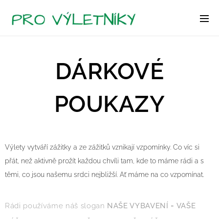
DÁRKOVÉ
POUKAZY
Výlety vytváří zážitky a ze zážitků vznikají vzpomínky. Co víc si
přát, než aktivně prožít každou chvíli tam, kde to máme rádi a s
těmi, co jsou našemu srdci nejbližší. Ať máme na co vzpomínat.
Rádi používáme náš slogan
NAŠE VYBAVENÍ = VAŠE