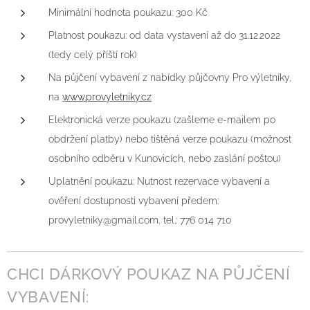
Minimální hodnota poukazu: 300 Kč
Platnost poukazu: od data vystavení až do 31.12.2022
(tedy celý příští rok)
Na půjčení vybavení z nabídky půjčovny Pro výletníky,
na
www.provyletniky.cz
Elektronická verze poukazu (zašleme e-mailem po
obdržení platby) nebo tištěná verze poukazu (možnost
osobního odběru v Kunovicích, nebo zaslání poštou)
Uplatnění poukazu: Nutnost rezervace vybavení a
ověření dostupnosti vybavení předem:
provyletniky@gmail.com, tel.: 776 014 710
CHCI DÁRKOVÝ POUKAZ NA PŮJČENÍ
VYBAVENÍ: